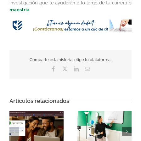
investigación que te ayudarán a lo largo de tu carrera o
maestría
.
Comparte esta historia, elige tu plataforma!
Facebook
Twitter
LinkedIn
Correo
electrónico
Artículos relacionados
Los docentes en la
¿Qué puedes estudiar
y
educación en línea: el
en una universidad