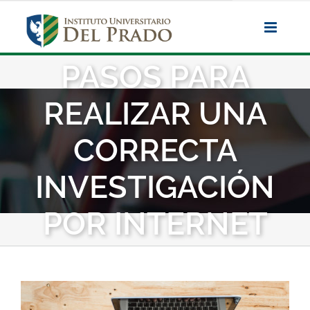
Saltar
al
contenido
PASOS PARA
REALIZAR UNA
CORRECTA
INVESTIGACIÓN
POR INTERNET
Ver
imagen