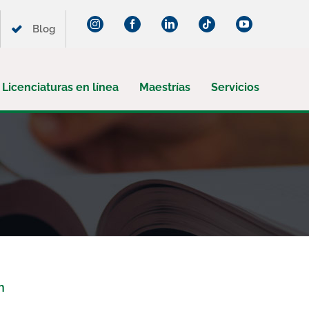
Instagram
Facebook
LinkedIn
Tiktok
YouTube
Blog
Licenciaturas en línea
Maestrías
Servicios
¡Suscríbete a nuestro blog!
n