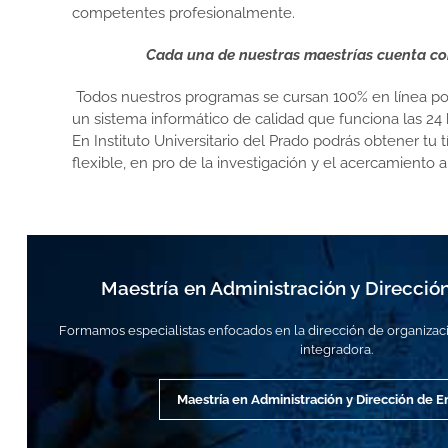
competentes profesionalmente.
Cada una de nuestras maestrías cuenta con
Todos nuestros programas se cursan 100% en línea por
un sistema informático de calidad que funciona las 24 
En Instituto Universitario del Prado podrás obtener t
flexible, en pro de la investigación y el acercamiento 
Maestría en Administración y Direcci
Formamos especialistas enfocados en la dirección de organizac
integradora.
Maestría en Administración y Dirección de 