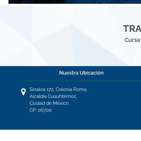
TRA
Cursa 
Nuestra Ubicación
Sinaloa 172, Colonia Roma,
Alcaldía Cuauhtémoc,
Ciudad de México
CP: 06700
Universidad 100% en Línea