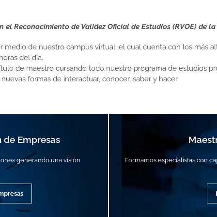
 el Reconocimiento de Validez Oficial de Estudios (RVOE) de la
 medio de nuestro campus virtual, el cual cuenta con los más al
horas del día.
u título de maestro cursando todo nuestro programa de estudios p
a nuevas formas de interactuar, conocer, saber y hacer.
ón de Empresas
Maestr
iones generando una visión
Formamos especialistas con cap
Empresas