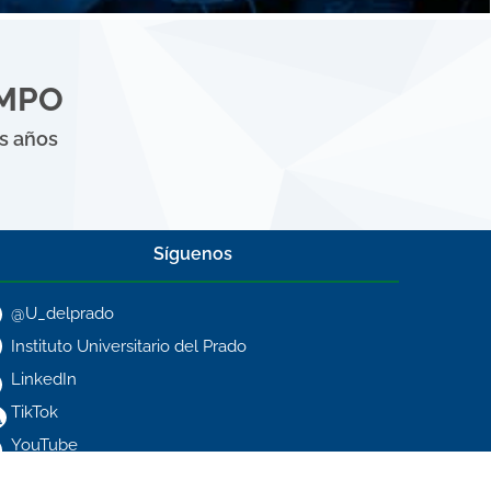
EMPO
es años
Síguenos
@U_delprado
Instituto Universitario del Prado
LinkedIn
TikTok
YouTube
reconocimiento de validez oficial de la SEP