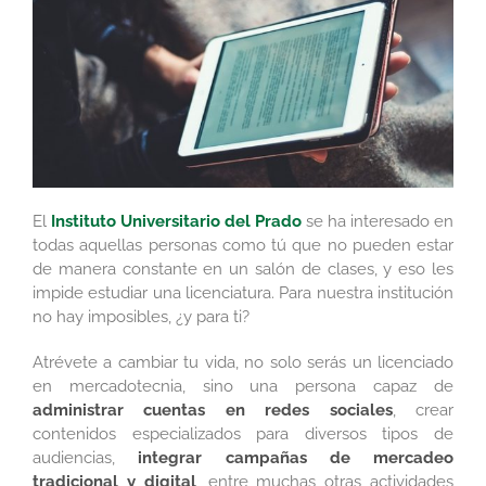
El
Instituto Universitario del Prado
se ha interesado en
todas aquellas personas como tú que no pueden estar
de manera constante en un salón de clases, y eso les
impide estudiar una licenciatura. Para nuestra institución
no hay imposibles, ¿y para ti?
Atrévete a cambiar tu vida, no solo serás un licenciado
en mercadotecnia, sino una persona capaz de
administrar cuentas en redes sociales
, crear
contenidos especializados para diversos tipos de
audiencias,
integrar campañas de mercadeo
tradicional
y digital
, entre muchas otras actividades