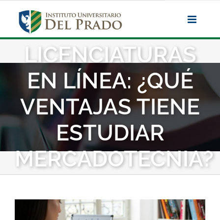
Saltar
al
contenido
LICENCIATURAS
EN LÍNEA: ¿QUÉ
VENTAJAS TIENE
ESTUDIAR
MERCADOTECNIA?
Ver
imagen