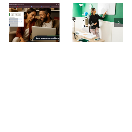
Los docentes en la
¿Qué puedes estudiar
y
educación en línea: el
en una universidad
r
papel clave de la
en línea SEP?
enseñanza digital
¡Suscríbete a nuestro blog!