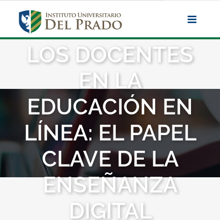
Saltar
al
contenido
LOS DOCENTES
EN LA
EDUCACIÓN EN
LÍNEA: EL PAPEL
CLAVE DE LA
ENSEÑANZA
DIGITAL