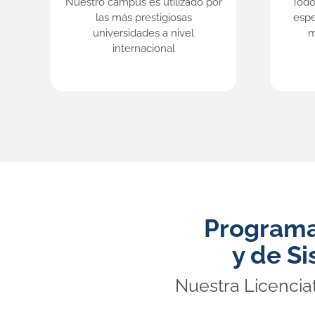
Nuestro campus es utilizado por
Todo
las más prestigiosas
espe
universidades a nivel
m
internacional
Programa 
y de S
Nuestra Licenciat