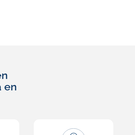
en
a en