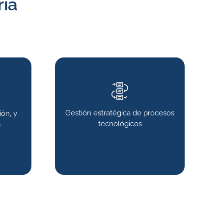
ría
Gestión estratégica de procesos
ón, y
tecnológicos
s