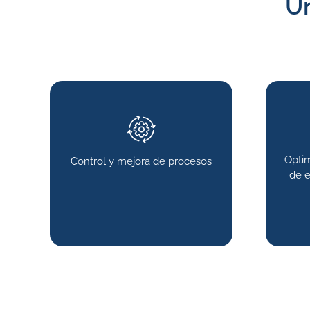
Un
Optim
Control y mejora de procesos
de e