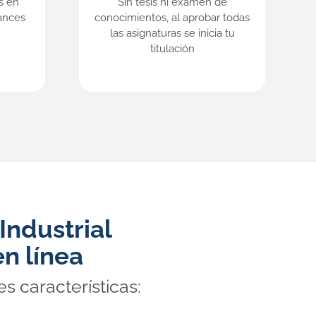
s en
Sin tesis ni examen de
ances
conocimientos, al aprobar todas
las asignaturas se inicia tu
titulación
Industrial
n línea
s características: