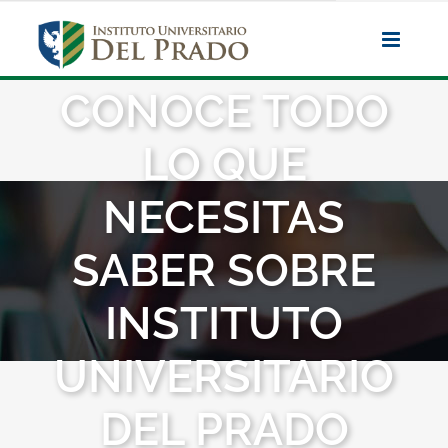
Saltar
al
contenido
CONOCE TODO
LO QUE
NECESITAS
SABER SOBRE
INSTITUTO
UNIVERSITARIO
DEL PRADO