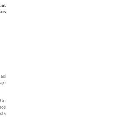
ial
sos
asi
ajo
 Un
sos
sta