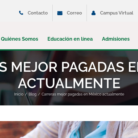
Contacto
Correo
Campus Virtual
Quiénes Somos
Educación en línea
Admisiones
S MEJOR PAGADAS E
ACTUALMENTE
Inicio
Blog
Carreras mejor pagadas en México actualmente