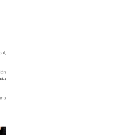
al,
.
ién
cia
una