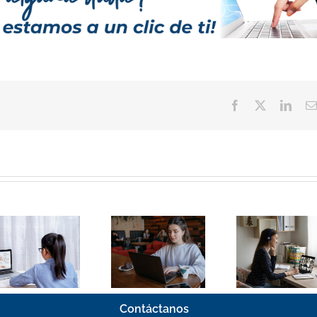
Facebook
Twitter
Linke
El panorama de
Resolviendo
la educación a
dudas sobre
distancia en
estudiar en una
México 2026:
Universidad a
Eje
distancia
transformador
Contáctanos