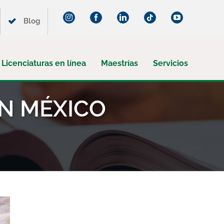
Instagram
Facebook
LinkedIn
Tiktok
YouTube
Blog
Licenciaturas en línea
Maestrías
Servicios
N MÉXICO
¡Suscríbete a nuestro blog!