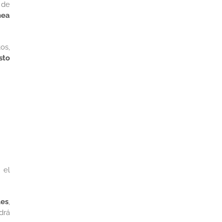
 de
nea
os,
sto
 el
les
,
drá