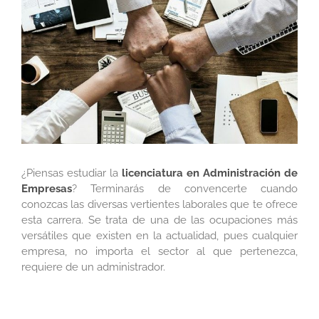
más
grande
¿Piensas estudiar la
licenciatura en
Administración de
Empresas
? Terminarás de convencerte cuando
conozcas las diversas vertientes laborales que te ofrece
esta carrera. Se trata de una de las ocupaciones más
versátiles que existen en la actualidad, pues cualquier
empresa, no importa el sector al que pertenezca,
requiere de un administrador.