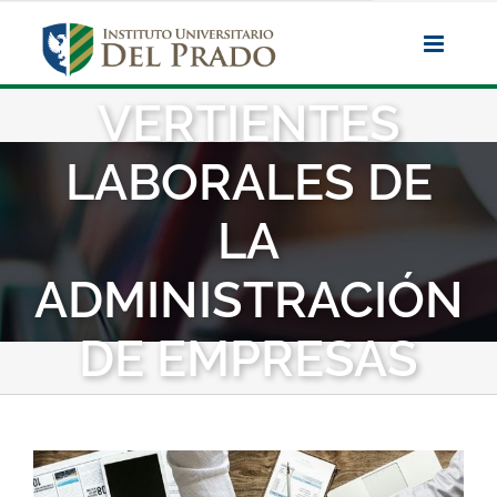
Saltar
al
contenido
VERTIENTES
LABORALES DE
LA
ADMINISTRACIÓN
DE EMPRESAS
Ver
imagen