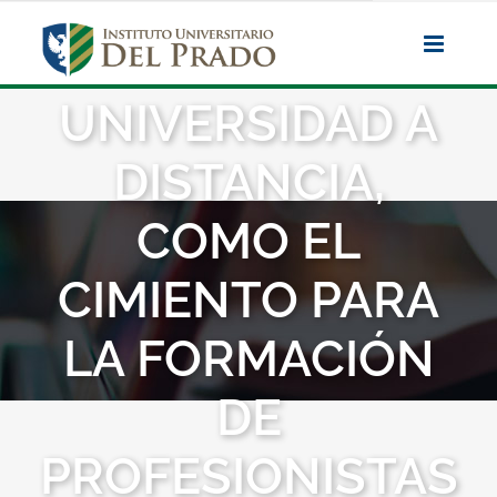
Saltar
al
contenido
UNIVERSIDAD A
DISTANCIA,
COMO EL
CIMIENTO PARA
LA FORMACIÓN
DE
PROFESIONISTAS