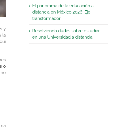
El panorama de la educación a
distancia en México 2026: Eje
transformador
s y
Resolviendo dudas sobre estudiar
 la
en una Universidad a distancia
quí
nes
s
o
mno
rma