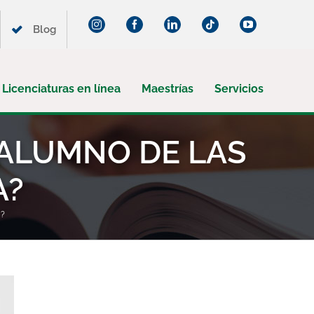
Instagram
Facebook
LinkedIn
Tiktok
YouTube
Blog
Licenciaturas en línea
Maestrías
Servicios
 ALUMNO DE LAS
A?
a?
¡Suscríbete a nuestro blog!