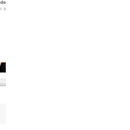
 de
e a
dIn
Correo
electrónico