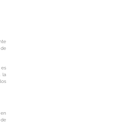
nte
 de
 es
 la
los
 en
 de