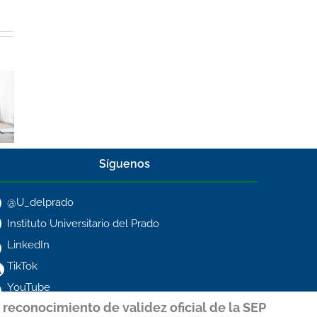
Síguenos
@U_delprado
Instituto Universitario del Prado
LinkedIn
TikTok
YouTube
reconocimiento de validez oficial de la SEP