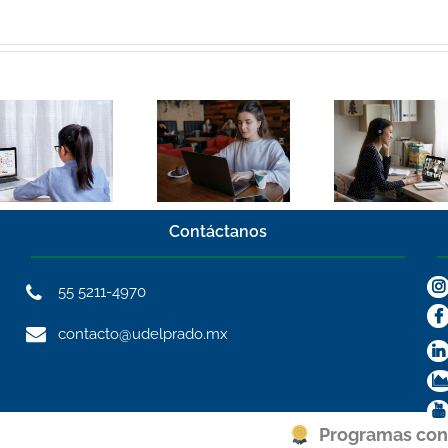
El panorama de
Resolviendo
la educación a
dudas sobre
distancia en
estudiar en una
México 2026:
Universidad a
Eje
distancia
transformador
Contáctanos
55 5211-4970
contacto@udelprado.mx
Programas con 