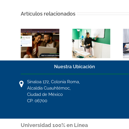
Artículos relacionados
Los docentes
trabajo,
en la educación
¿Qué puedes
sabilidades
en línea: el
estudiar en una
as de un
papel clave de
universidad en
 futuro
la enseñanza
línea SEP?
digital
Nuestra Ubicación
Sinaloa 172, Colonia Roma,
Alcaldía Cuauhtémoc,
Ciudad de México
CP: 06700
Universidad 100% en Línea