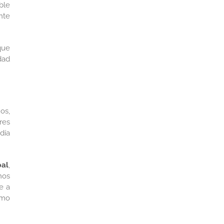
ble
nte
que
dad
os,
res
día
bal
,
nos
e a
smo