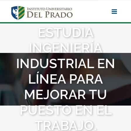
Saltar
al
contenido
ESTUDIA
INGENIERÍA
INDUSTRIAL EN
LÍNEA PARA
MEJORAR TU
PUESTO EN EL
TRABAJO.