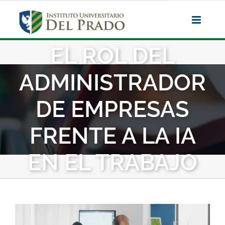
Saltar
al
contenido
EL ROL DEL
ADMINISTRADOR
DE EMPRESAS
FRENTE A LA IA
EN EL TRABAJO
Ver
imagen