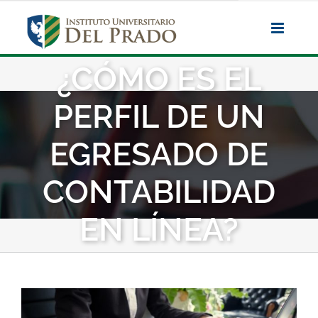
Saltar
al
contenido
¿CÓMO ES EL
PERFIL DE UN
EGRESADO DE
CONTABILIDAD
EN LÍNEA?
Ver
imagen