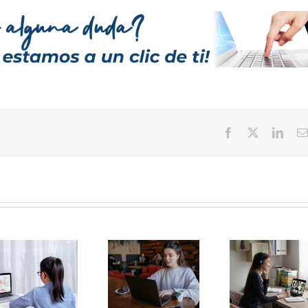
Facebook
Twitter
Linke
El panorama de
Resolviendo
la educación a
dudas sobre
distancia en
estudiar en una
México 2026:
Universidad a