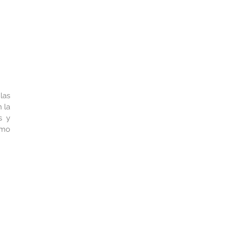
las
 la
s y
omo