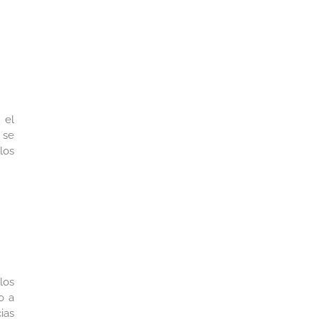
 el
 se
los
los
o a
ias