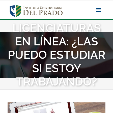
Saltar
al
contenido
LICENCIATURAS
EN LÍNEA: ¿LAS
PUEDO ESTUDIAR
SI ESTOY
TRABAJANDO?
Ver
imagen