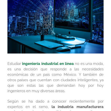
más
grande
Estudiar
ingeniería industrial en línea
no es una moda,
es una decisión que responde a las necesidades
económicas de un país como México. Y también de
otros países que cuentan con ciudades inteligentes, ya
que son estas las que demandan hoy por hoy
ingenieros en muy diversas áreas.
Según se ha dado a conocer recientemente por
expertos en el ramo,
la industria manufacturera