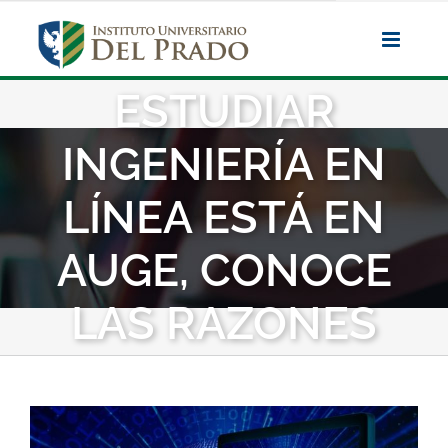
Saltar
al
contenido
ESTUDIAR
INGENIERÍA EN
LÍNEA ESTÁ EN
AUGE, CONOCE
LAS RAZONES
Ver
imagen