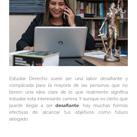
más
grande
Estudiar Derecho suele ser una labor desafiante y
complicada para la mayoría de las personas que no
tienen una idea clara de lo que realmente significa
estudiar esta interesante carrera. Y aunque es cierto que
puede llegar a ser
desafiante
, hay muchas formas
efectivas de alcanzar tus objetivos como futuro
abogado.