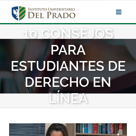
Saltar
al
contenido
10 CONSEJOS
PARA
ESTUDIANTES DE
DERECHO EN
LÍNEA
Ver
imagen