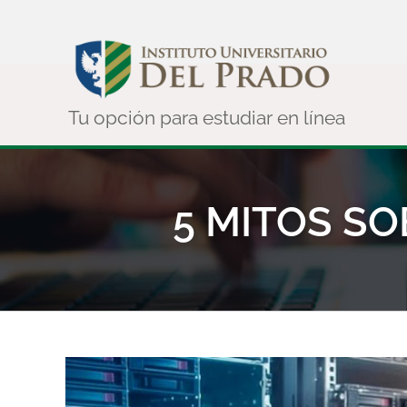
Saltar
al
contenido
5 MITOS SO
Ver
imagen
más