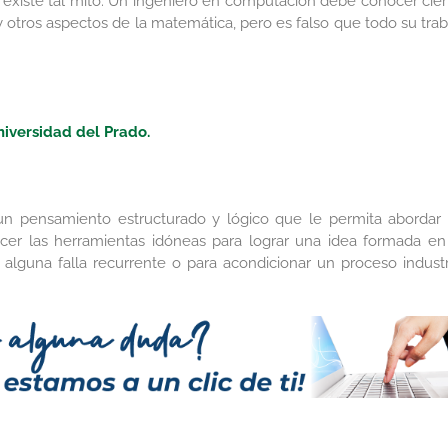
 existe tal mito. Un ingeniero en computación debe conocer cier
 y otros aspectos de la matemática, pero es falso que todo su trab
iversidad del Prado.
un pensamiento estructurado y lógico que le permita abordar 
cer las herramientas idóneas para lograr una idea formada en
lguna falla recurrente o para acondicionar un proceso industri