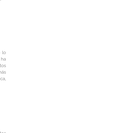
 lo
 ha
tos
más
ca,