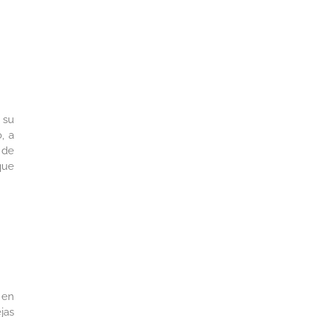
 su
, a
 de
que
 en
jas