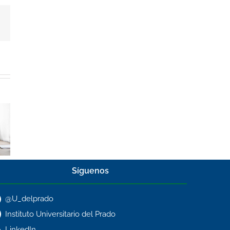
dIn
Correo
electrónico
Síguenos
@U_delprado
Instituto Universitario del Prado
LinkedIn