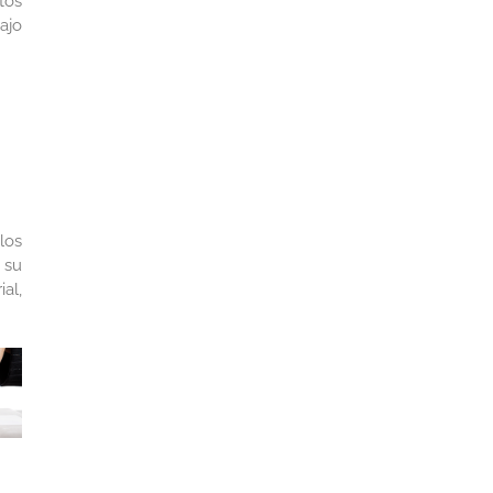
tos
ajo
los
 su
al,