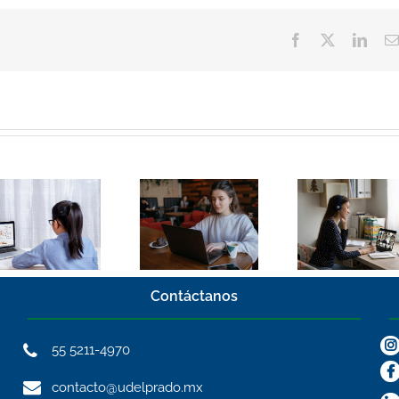
Facebook
Twitter
Linke
El panorama de
Resolviendo
la educación a
dudas sobre
distancia en
estudiar en una
México 2026:
Universidad a
Eje
distancia
transformador
Contáctanos
55 5211-4970
contacto@udelprado.mx