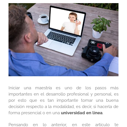
Ver
imagen
más
grande
Iniciar una maestría es uno de los pasos más
importantes en el desarrollo profesional y personal, es
por esto que es tan importante tomar una buena
decisión respecto a la modalidad, es decir, si hacerla de
forma presencial o en una
universidad en línea
.
Pensando en lo anterior, en este artículo te