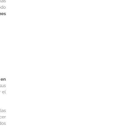
las
odo
nes
 en
sus
 el
las
cer
dos