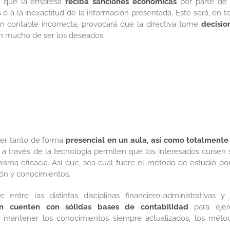
e que la empresa
reciba sanciones económicas
por parte de 
o a la inexactitud de la información presentada. Este será, en t
n contable incorrecta, provocará que la directiva tome
decisio
án mucho de ser los deseados.
er tanto de forma
presencial en un aula, así como totalmente
a través de la tecnología permiten que los interesados cursen 
sma eficacia. Así que, sea cual fuere el método de estudio por
ión y conocimientos.
entre las distintas disciplinas financiero-administrativas y 
n cuenten con sólidas bases de contabilidad
para ejer
 mantener los conocimientos siempre actualizados, los méto