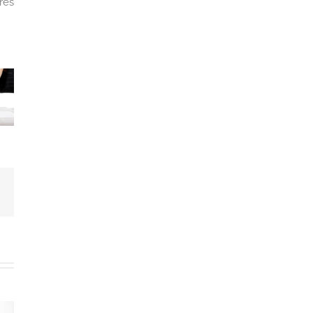
res
dIn
Correo
electrónico