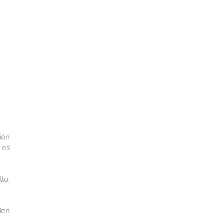
ión
 es
lo,
den