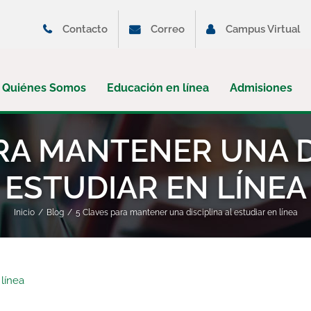
Contacto
Correo
Campus Virtual
Quiénes Somos
Educación en línea
Admisiones
RA MANTENER UNA D
ESTUDIAR EN LÍNEA
Inicio
Blog
5 Claves para mantener una disciplina al estudiar en línea