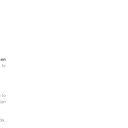
 en
 te
 lo
tan
da.