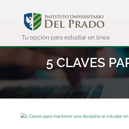
Saltar
al
contenido
5 CLAVES PA
Ver
imagen
más