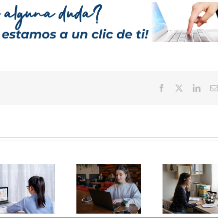
Facebook
Twitter
Linke
El panorama de
Resolviendo
la educación a
dudas sobre
distancia en
estudiar en una
México 2026:
Universidad a
Eje
distancia