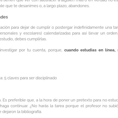
 tienen que ver con satisfacer a alguien más o en verdad no es
le que te desanimes o, a largo plazo, abandones.
ades
icación para dejar de cumplir o postergar indefinidamente una tar
ersonales y escolares) calendarizadas para así llevar un orden.
estudio, debes cumplirlas.
investigar por tu cuenta, porque,
cuando estudias en línea, 
n. Es preferible que, a la hora de poner un pretexto para no estudi
aga continuar. ¿No harás la tarea porque el profesor no subió
dejaron la bibliografía.