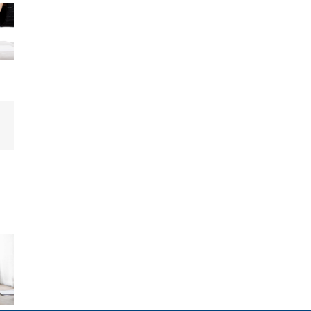
dIn
Correo
electrónico