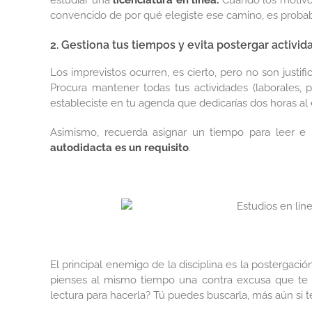
estudiar una
licenciatura en línea.
Cuando los motivos
convencido de por qué elegiste ese camino, es probab
2. Gestiona tus tiempos y evita postergar activid
Los imprevistos ocurren, es cierto, pero no son justif
Procura mantener todas tus actividades (laborales, p
estableciste en tu agenda que dedicarías dos horas al 
Asimismo, recuerda asignar un tiempo para leer e 
autodidacta es un requisito
.
El principal enemigo de la disciplina es la postergació
pienses al mismo tiempo una contra excusa que te h
lectura para hacerla? Tú puedes buscarla, más aún si te 