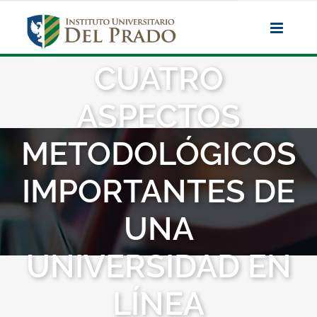
Saltar
al
contenido
CUATRO
ASPECTOS
METODOLÓGICOS
IMPORTANTES DE
UNA
UNIVERSIDAD EN
LÍNEA