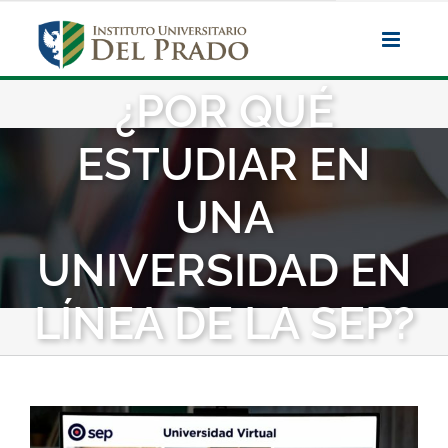
Saltar
al
contenido
¿POR QUÉ
ESTUDIAR EN
UNA
UNIVERSIDAD EN
LÍNEA DE LA SEP?
Ver
imagen