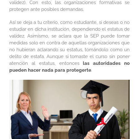
validez). Con esto, las organizaciones formativas se
protegen ante posibles demandas.
Así se deja a tu criterio, como estudiante, si deseas o no
estudiar en dicha institución, dependiendo el estatus de
validez. Asimismo, se aclara que la SEP puede tomar
medidas solo en contra de aquellas organizaciones que
no hubieran aclarando su estatus, tomándolo como un
delito de estafa. Aunque si tomaste el curso sin poner
atención al estatus, entonces
las autoridades no
pueden hacer nada para protegerte
.